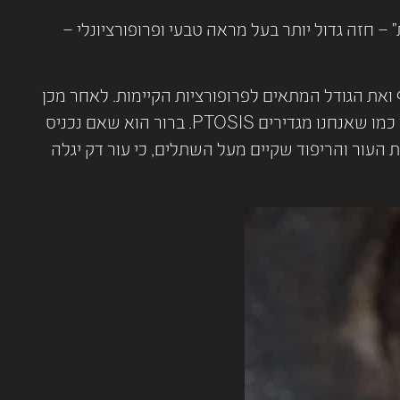
 חזה גדול יותר בעל מראה טבעי ופרופורציונלי –
 ואת הגודל המתאים לפרופורציות הקיימות. לאחר מכן
יש להעריך את מבנה החזה והאם קיימת אסימטריה. בהמשך חשוב מאוד להעריך נכונה את צורת הנפילה של החזה או כמו שאנחנו מגדירים PTOSIS. ברור הוא שאם נכניס
העור והריפוד שקיים מעל השתלים, כי עור דק יגלה