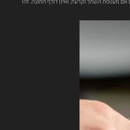
לעיתים "גאמי בר" (Gummy Bear). ג'ל זה שומר על צורתו גם אם מעטפת השתל נקרעת, ואינו דולף החוצה. זהו