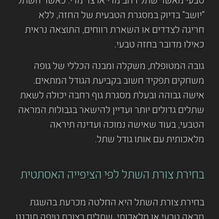
טבעי מאשר שתל רחב מדי או צר מדי. כאשר השתל
"יושב" בדיוק במסגרת הטבעית של החזה, ללא
חריגה לצדדים או השארת רווחים, התוצאה נראית
כאילו מדובר בחזה טבעי.
גובה המטופלת, משקלה ומבנה הכללי של גופה
משחקים תפקיד חשוב בקביעת הגודל המתאים.
אישה גבוהה ובעלת מסגרת גוף רחבה יכולה לשאת
שתלים גדולים יותר ועדיין להישאר בגבולות המראה
הטבעי, בעוד שאישה נמוכה ועדינה תיראה
מלאכותית עם אותו גודל שתל.
בחירת צורת השתל לפי הציפייה האסתטית
בחירת צורת השתל היא החלטה מכרעת בהשגת
מראה טבעי או מלאכותי. שתלים בצורת טיפה תוכננו