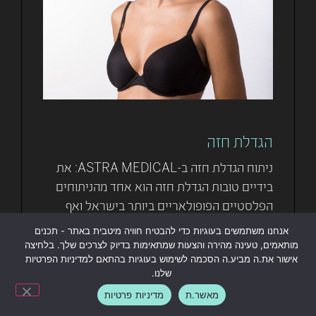
הגדלת חזה
ניתוח הגדלת חזה ב-ASTRA MEDICAL: את
בידיים טובות הגדלת חזה הוא אחד מהניתוחים
הפלסטיים הפופולאריים ביותר בישראל ואף
בעולם, ולא בכדי; חזה שופע ומעוצב נתפס
אנחנו משתמשים בעוגיות כדי להבטיח חוויה מיטבית באתר - תכנים
מותאמים, טעינה מהירה והצעות שמתאימות בדיוק לצרכים שלך. בלחיצה
קרא עוד »
אישור את.ה מביע.ה הסכמה לשימוש בעוגיות בהתאם למדיניות הפרטיות
שלנו.
ליצירת קשר / תיאום ייעוץ
מאשר.ת
מדיניות פרטיות