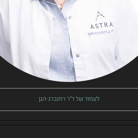
לעמוד של ד"ר רוזנברג-הגן