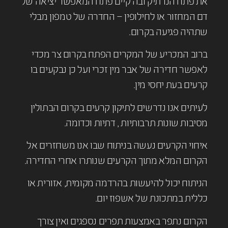
את פתח הנרתיק ובה קיים פתח המאפשר יציאה של
דם המחזור או לחילופין – החדרה של טמפון מבלי
שתהיה פגיעה בקרום.
ברוב המכריע של המקרים הפתח בקרום צר מכדי
לאפשר חדירה של אבר מין זכרי ועל כן נבקעים בו
קרעים בעת יחסי מין.
לעיתים אנו נדרשים לתיקון קרעים בקרום הבתולין
מסיבות שונות תרבותיות , דתיות וכדומה.
איחוי הקרעים נעשה בניתוח שבו אנו משחזרים אל
הקרום המלא מתוך הקרעים שנותרו אחרי החדירה.
הניתוח יכול להיעשות בהרדמה מקומית, אזורית או
כללית במתכונת של אשפוז יום.
הקרום נתפר באמצעות תפרים נספגים ואין צורך