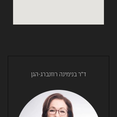
ד"ר בנימינה רוזנברג-הגן