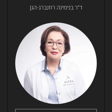
ד"ר בנימינה רוזנברג-הגן