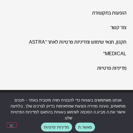
הופעות בתקשורת
צור קשר
תקנון, תנאי שימוש ומדיניות פרטיות לאתר “ASTRA
MEDICAL”
מדיניות פרטיות
אנחנו משתמשים בעוגיות כדי להבטיח חוויה מיטבית באתר - תכנים
עיצוב ופיתוח ע"י SEO GUIDE בנייה וקידום אתרים
מותאמים, טעינה מהירה והצעות שמתאימות בדיוק לצרכים שלך. בלחיצה
כל הזכויות שמורות לד"ר בנימינה רוזנברג-הגן בע"מ © 2026
אישור את.ה מביע.ה הסכמה לשימוש בעוגיות בהתאם למדיניות הפרטיות
שלנו.
ליצירת קשר / תיאום ייעוץ
מאשר.ת
מדיניות פרטיות