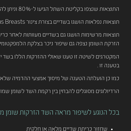
התוצאות שנצפו בקליטת השתל הגיעו ל-80% וניתן להשיג הזרקות קולטות בנפח של עד 300 סמ”ק לסבב הזרקות אחד.
תוצאות נפלאות הושגו בשדיים בצורת צינור Tuberous Breasts לאחר הרחבה והזרקה שהיא בחלקה תת עורית ובחלקה מעל השריר.
תוצאות מרשימות הושגו גם בשדיים מעוותות לאחר כרית
הזרקת השומן נצפה גם שיפור ניכר בצלקת הלמפקטומיה
המקטרגים לשיטה זו טענו שאולי ההזרקות הללו בשד יכ
בטענה זו .
כמו כן הועלתה הטענה של מיסוך אמצעי ההדמיה שלא יו
הרדיולוגים מסוגלים להבחין בין רקמת השד לשומן שמו
בכל הנוגע לשיפור מראה השד הזרקות שומן מ
שחזור כריתת שדיים מלאה או חלקית