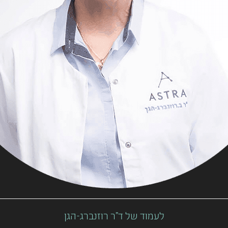
לעמוד של ד"ר רוזנברג-הגן