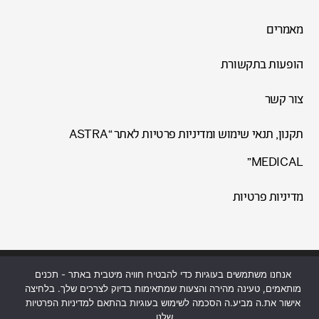
מאמרים
הופעות בתקשורת
צור קשר
תקנון, תנאי שימוש ומדיניות פרטיות לאתר “ASTRA
MEDICAL”
מדיניות פרטיות
אנחנו משתמשים בעוגיות כדי להבטיח חוויה מיטבית באתר - תכנים
עיצוב ופיתוח ע"י SEO GUIDE בנייה וקידום אתרים
מותאמים, טעינה מהירה והצעות שמתאימות בדיוק לצרכים שלך. בלחיצה
כל הזכויות שמורות לד"ר בנימינה רוזנברג-הגן בע"מ © 2026
אישור את.ה מביע.ה הסכמה לשימוש בעוגיות בהתאם למדיניות הפרטיות
שלנו.